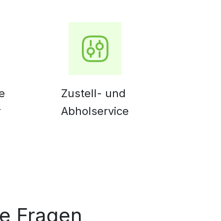
e
Zustell- und
r
Abholservice
le Fragen