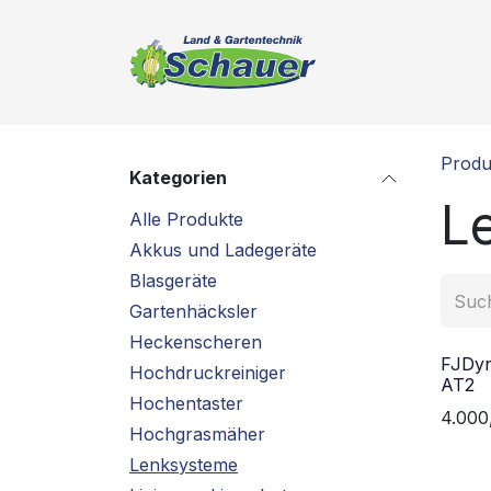
Zum Inhalt springen
Produkte
Le
Produ
Kategorien
L
Alle Produkte
Akkus und Ladegeräte
Blasgeräte
Gartenhäcksler
Heckenscheren
FJDyn
Hochdruckreiniger
AT2
Hochentaster
4.000
Hochgrasmäher
Lenksysteme