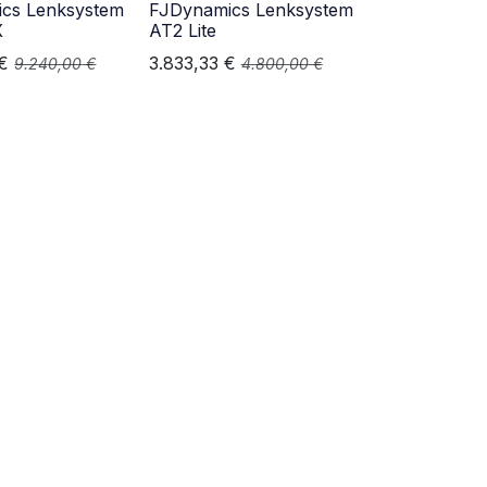
cs Lenksystem
FJDynamics Lenksystem
X
AT2 Lite
€
3.833,33
€
9.240,00
€
4.800,00
€