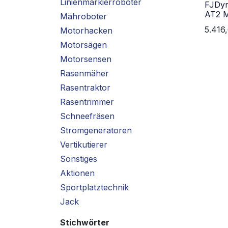
Linienmarkierroboter
FJDyn
AT2 
Mähroboter
5.416
Motorhacken
Motorsägen
Motorsensen
Rasenmäher
Rasentraktor
Rasentrimmer
Schneefräsen
Stromgeneratoren
Vertikutierer
Sonstiges
Aktionen
Sportplatztechnik
Jack
Stichwörter