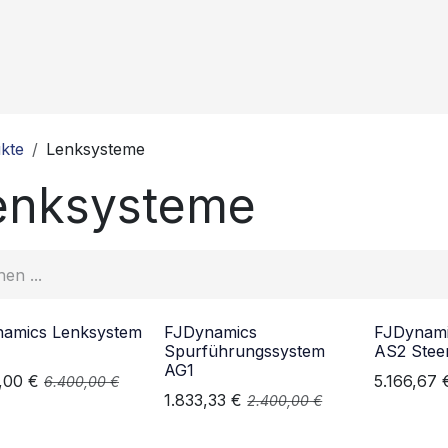
istungen
Über uns
News
Kontakt
kte
Lenksysteme
enksysteme
amics Lenksystem
FJDynamics
FJDynami
Spurführungssystem
AS2 Stee
AG1
,00
€
5.166,67
6.400,00
€
1.833,33
€
2.400,00
€