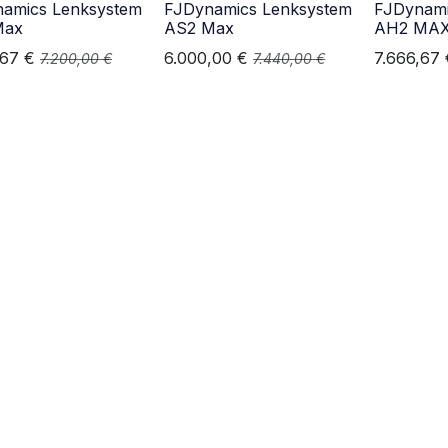
amics Lenksystem
FJDynamics Lenksystem
FJDynami
Max
AS2 Max
AH2 MA
,67
€
6.000,00
€
7.666,67
7.200,00
€
7.440,00
€