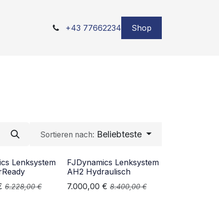
+43 77662234
Shop
Beliebteste
Sortieren nach:
cs Lenksystem
FJDynamics Lenksystem
rReady
AH2 Hydraulisch
€
7.000,00
€
6.228,00
€
8.400,00
€