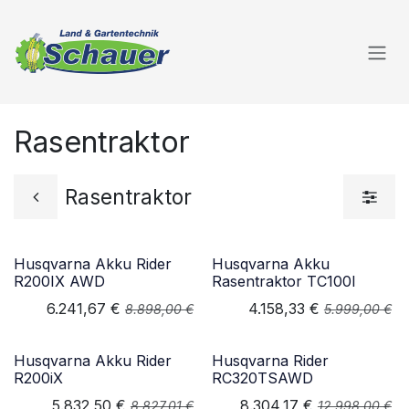
Zum Inhalt springen
Rasentraktor
Rasentraktor
Husqvarna Akku Rider
Husqvarna Akku
R200IX AWD
Rasentraktor TC100I
6.241,67
€
4.158,33
€
8.898,00
€
5.999,00
€
Husqvarna Akku Rider
Husqvarna Rider
R200iX
RC320TSAWD
5.832,50
€
8.304,17
€
8.827,01
€
12.998,00
€