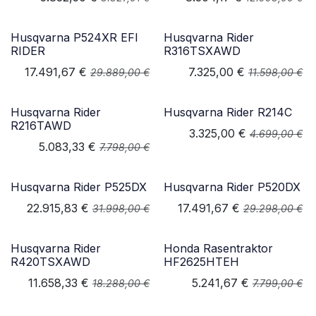
Husqvarna P524XR EFI
Husqvarna Rider
RIDER
R316TSXAWD
17.491,67
€
7.325,00
€
29.889,00
€
11.598,00
€
Husqvarna Rider
Husqvarna Rider R214C
R216TAWD
3.325,00
€
4.699,00
€
5.083,33
€
7.798,00
€
Husqvarna Rider P525DX
Husqvarna Rider P520DX
22.915,83
€
17.491,67
€
31.998,00
€
29.298,00
€
Husqvarna Rider
Honda Rasentraktor
R420TSXAWD
HF2625HTEH
11.658,33
€
5.241,67
€
18.288,00
€
7.799,00
€