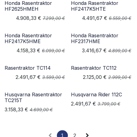
Honda Rasentraktor
Honda Rasentraktor
HF2625HMEH
HF2417K5HTE
4.908,33
€
4.491,67
€
7.299,00
€
6.559,00
€
Honda Rasentraktor
Honda Rasentraktor
HF2417K5HME
HF2317HME
4.158,33
€
3.416,67
€
6.099,00
€
4.899,00
€
Rasentraktor TC114
Rasentraktor TC112
2.491,67
€
2.125,00
€
3.599,00
€
2.999,00
€
Husqvarna Rasentraktor
Husqvarna Rider 112C
TC215T
2.491,67
€
3.799,00
€
3.158,33
€
4.699,00
€
1
2